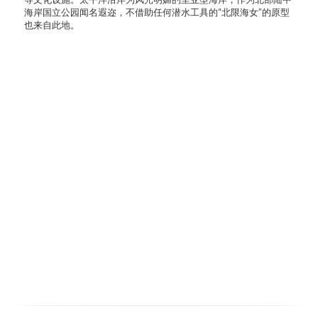
海岸国立公园闻名遐迩，不借助任何潜水工具的“北限海女”的原型
也来自此地。
琥珀的故事
交通路线