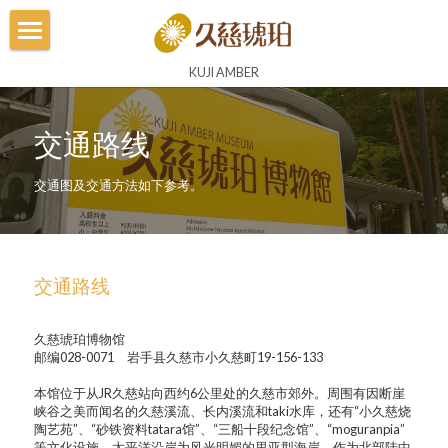
Home
KUJI AMBER
博物馆
交通路线
琥珀体验
交通图及交通方法如下参考。
琥珀王国
工坊
交通路线
久慈琥珀总店
久慈琥珀博物馆
直营店
邮编028-0071　岩手县久慈市小久慈町19-156-133
本馆位于从JR久慈站向西约6公里处的久慈市郊外。周围有因断崖
直营餐厅
峡谷之美而闻名的久慈溪流、长内溪流和taki水库，还有“小久慈烧
陶艺苑”、“砂铁资料tatara馆”、“三船十段纪念馆”、“moguranpia”
立陶宛馆
等文化设施。太平洋沿岸为风光明媚的里亚型海岸，作为北部陆中