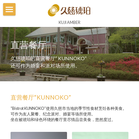
Home
KUJI AMBER
博物馆
直营餐厅
琥珀体验
久慈琥珀的直营餐厅“ KUNNOKO”
琥珀王国
还可作为婚宴和派对场所使用。
工坊
久慈琥珀总店
直营餐厅“KUNNOKO”
直营店
“Bistrot KUNNOKO”使用久慈市当地的季节性食材烹饪各种美食。
可作为友人聚餐、纪念派对、婚宴等场所使用。
坐在被琥珀和绿色环绕的餐厅里尽情品尝美食，悠然度过。
直营餐厅
立陶宛馆